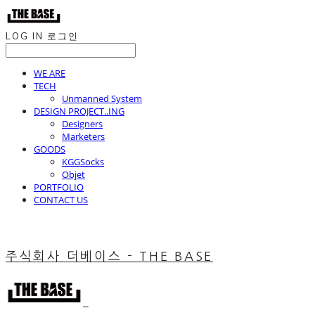
LOG IN
로그인
WE ARE
TECH
Unmanned System
DESIGN PROJECT..ING
Designers
Marketers
GOODS
KGGSocks
Objet
PORTFOLIO
CONTACT US
주식회사 더베이스 - THE BASE