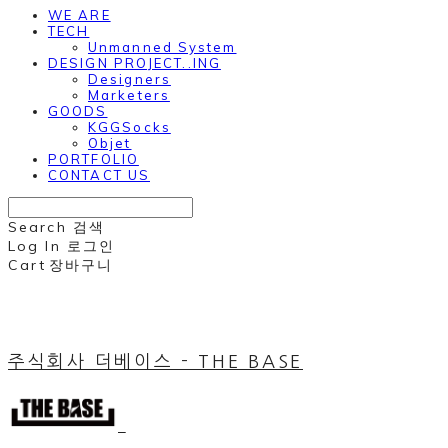
WE ARE
TECH
Unmanned System
DESIGN PROJECT..ING
Designers
Marketers
GOODS
KGGSocks
Objet
PORTFOLIO
CONTACT US
Search
검색
Log In
로그인
Cart
장바구니
주식회사 더베이스 - THE BASE