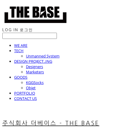
LOG IN
로그인
WE ARE
TECH
Unmanned System
DESIGN PROJECT..ING
Designers
Marketers
GOODS
KGGSocks
Objet
PORTFOLIO
CONTACT US
주식회사 더베이스 - THE BASE