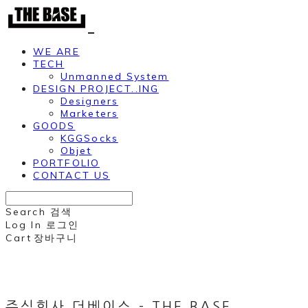
WE ARE
TECH
Unmanned System
DESIGN PROJECT..ING
Designers
Marketers
GOODS
KGGSocks
Objet
PORTFOLIO
CONTACT US
Search
검색
Log In
로그인
Cart
장바구니
주식회사 더베이스 - THE BASE