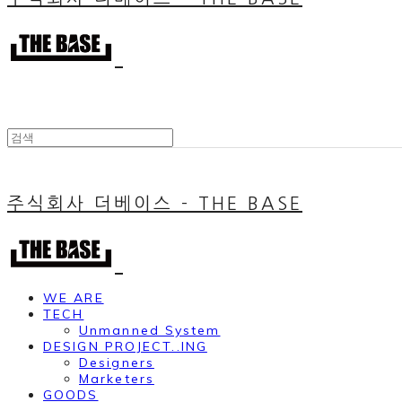
주식회사 더베이스 - THE BASE
WE ARE
TECH
Unmanned System
DESIGN PROJECT..ING
Designers
Marketers
GOODS